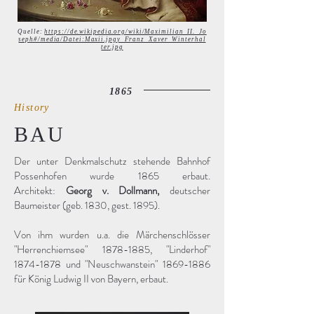
Quelle:
https://de.wikipedia.org/wiki/Maximilian_II._Jo
seph#/media/Datei:Maxii.jpg
y_Franz_Xaver_Winterhal
ter.jpg
1865
History
BAU
Der unter Denkmalschutz stehende Bahnhof
Possenhofen wurde 1865 erbaut.
Architekt:
Georg v. Dollmann,
deutscher
Baumeister (geb. 1830, gest. 1895).
Von ihm wurden u.a. die Märchenschlösser
"Herrenchiemsee" 1878-1885, "Linderhof"
1874-1878 und "Neuschwanstein" 1869-1886
für König Ludwig II von Bayern, erbaut.