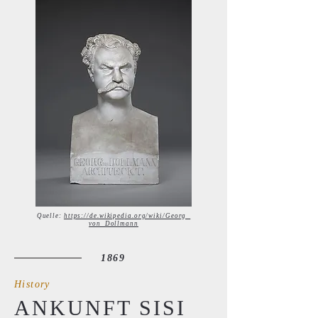
Quelle:
https://de.wikipedia.org/wiki/Georg_
von_Dollmann
1869
History
ANKUNFT SISI