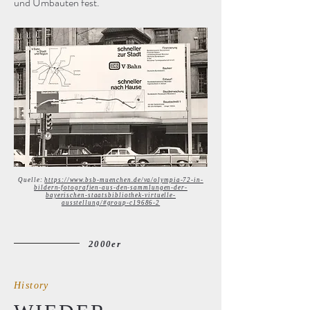
und Umbauten fest.
Quelle:
https://www.bsb-muenchen.de/va/olympia-72-in-
bildern-fotografien-aus-den-sammlungen-der-
bayerischen-staatsbibliothek-virtuelle-
ausstellung/#group-c19686-2
2000er
History