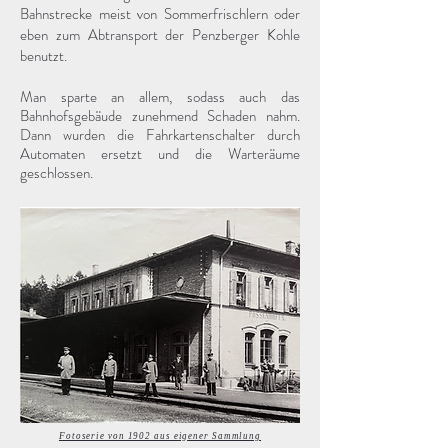
Bahnstrecke meist von Sommerfrischlern oder
eben zum Abtransport der Penzberger Kohle
benutzt.
​Man sparte an allem, sodass auch das
Bahnhofsgebäude zunehmend Schaden nahm.
Dann wurden die Fahrkartenschalter durch
Automaten ersetzt und die Warteräume
geschlossen.
2004
Fotoserie von 1902 aus eigener Sammlung